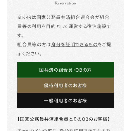
Reservation
※KKRは国家公務員共済組合連合会が組合
員等の利用を目的として運営する宿泊施設で
す。
組合員等の方は
身分を証明できるもの
をご提
示ください。
国共済の組合員・OBの方
優待利用者のお客様
一般利用者のお客様
【国家公務員共済組合員とそのOBのお客様】
チェックインの際に、
身分を証明できるもの
を