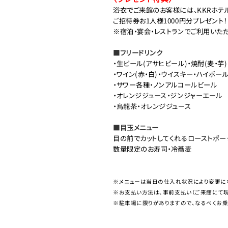
浴衣でご来館のお客様には、KKRホテ
ご招待券お1人様1000円分プレゼント！
※宿泊・宴会・レストランでご利用いた
■フリードリンク
・生ビール(アサヒビール)・
焼酎(麦・芋
・ワイン(赤・白)・
ウイスキー・ハイボー
・サワー各種・
ノンアルコールビール
・オレンジジュース・
ジンジャーエール
・烏龍茶・
オレンジジュース
■目玉メニュー
目の前でカットしてくれるローストポー
数量限定のお寿司・冷蕎麦
※メニューは当日の仕入れ状況により変更に
※お支払い方法は、事前支払い（ご来館にて現
※駐車場に限りがありますので、なるべくお